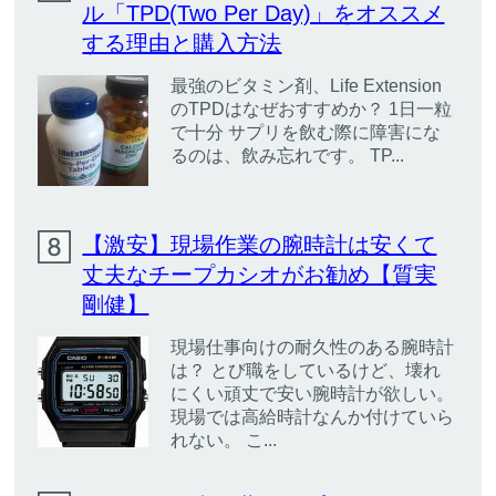
ル「TPD(Two Per Day)」をオススメ
する理由と購入方法
最強のビタミン剤、Life Extension
のTPDはなぜおすすめか？ 1日一粒
で十分 サプリを飲む際に障害にな
るのは、飲み忘れです。 TP...
【激安】現場作業の腕時計は安くて
丈夫なチープカシオがお勧め【質実
剛健】
現場仕事向けの耐久性のある腕時計
は？ とび職をしているけど、壊れ
にくい頑丈で安い腕時計が欲しい。
現場では高給時計なんか付けていら
れない。 こ...