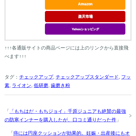
Amazon
楽天市場
Yahooショッピング
↑↑↑各通販サイトの商品ページには上のリンクから直接飛
べます↑↑↑
タグ：
チェックアップ
,
チェックアップスタンダード
,
フッ
素
,
ライオン
,
低研磨
,
歯磨き粉
「
「もちはだ・もちジョイ」千原ジュニアも絶賛の最強
の防寒インナーを購入したが、口コミ通りだった件
」
「
痔には円座クッションが効果的。妊娠・出産後にもオ