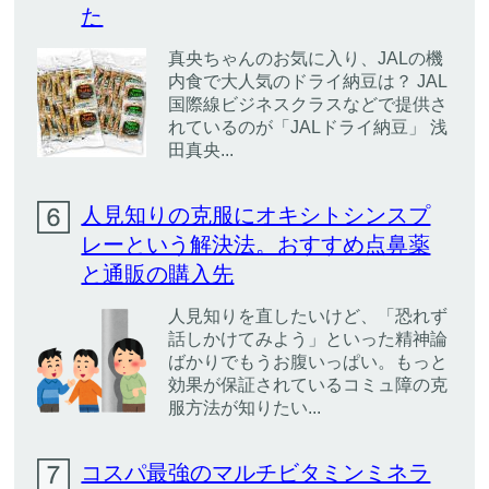
た
真央ちゃんのお気に入り、JALの機
内食で大人気のドライ納豆は？ JAL
国際線ビジネスクラスなどで提供さ
れているのが「JALドライ納豆」 浅
田真央...
人見知りの克服にオキシトシンスプ
レーという解決法。おすすめ点鼻薬
と通販の購入先
人見知りを直したいけど、「恐れず
話しかけてみよう」といった精神論
ばかりでもうお腹いっぱい。もっと
効果が保証されているコミュ障の克
服方法が知りたい...
コスパ最強のマルチビタミンミネラ