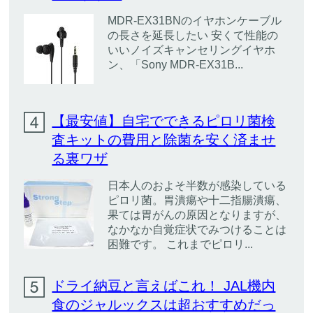
MDR-EX31BNのイヤホンケーブル
の長さを延長したい 安くて性能の
いいノイズキャンセリングイヤホ
ン、「Sony MDR-EX31B...
【最安値】自宅でできるピロリ菌検
査キットの費用と除菌を安く済ませ
る裏ワザ
日本人のおよそ半数が感染している
ピロリ菌。胃潰瘍や十二指腸潰瘍、
果ては胃がんの原因となりますが、
なかなか自覚症状でみつけることは
困難です。 これまでピロリ...
ドライ納豆と言えばこれ！ JAL機内
食のジャルックスは超おすすめだっ