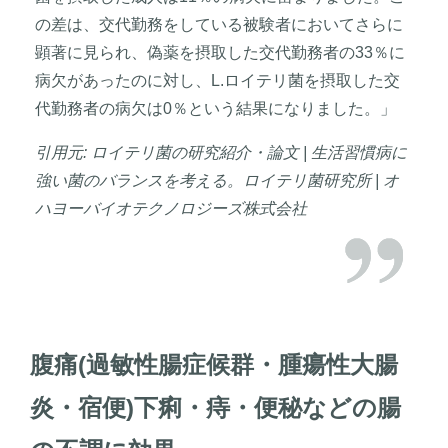
の差は、交代勤務をしている被験者においてさらに
顕著に見られ、偽薬を摂取した交代勤務者の33％に
病欠があったのに対し、L.ロイテリ菌を摂取した交
代勤務者の病欠は0％という結果になりました。」
引用元: ロイテリ菌の研究紹介・論文 | 生活習慣病に
強い菌のバランスを考える。ロイテリ菌研究所 | オ
ハヨーバイオテクノロジーズ株式会社
腹痛(過敏性腸症候群・腫瘍性大腸
炎・宿便)下痢・痔・便秘などの腸