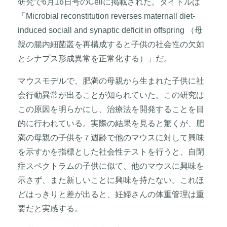
研究で6月16日号のCellに掲載された。タイトルは
「Microbial reconstitution reverses maternall diet-
induced sociall and synaptic deficit in offspring （母
親の腸内細菌叢を再構成すると子供の社会性の欠如
とシナプス形成異常を正常化する）」だ。
マウスモデルで、肥満の母親から生まれた子供に社
会行動異常が出ることが知られていた。この研究は
この原因を明らかにし、治療法を開発することを目
的に行われている。実際の結果を見ると驚くが、肥
満の母親の子供を７週齢で他のマウスに対して興味
を示すかを指標とした社会性テストを行うと、自閉
症スペクトラムの子供に似て、他のマウスに興味を
示さず、また新しいことに興味を持たない。これほ
どはっきりと差が出ると、妊婦さんの体重管理は重
要だと実感する。