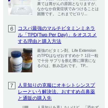
果ては胃がんの原因となりますが、
なかなか自覚症状でみつけることは
困難です。 これまでピロリ...
コスパ最強のマルチビタミンミネラ
ル「TPD(Two Per Day)」をオススメ
する理由と購入方法
最強のビタミン剤、Life Extension
のTPDはなぜおすすめか？ 1日一粒
で十分 サプリを飲む際に障害にな
るのは、飲み忘れです。 TP...
人見知りの克服にオキシトシンスプ
レーという解決法。おすすめ点鼻薬
と通販の購入先
人見知りを直したいけど、「恐れず