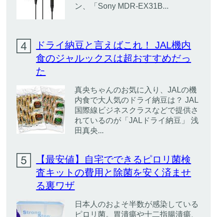
ン、「Sony MDR-EX31B...
ドライ納豆と言えばこれ！ JAL機内
食のジャルックスは超おすすめだっ
た
真央ちゃんのお気に入り、JALの機
内食で大人気のドライ納豆は？ JAL
国際線ビジネスクラスなどで提供さ
れているのが「JALドライ納豆」 浅
田真央...
【最安値】自宅でできるピロリ菌検
査キットの費用と除菌を安く済ませ
る裏ワザ
日本人のおよそ半数が感染している
ピロリ菌。胃潰瘍や十二指腸潰瘍、