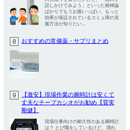
話しかけてみよう」といった精神論
ばかりでもうお腹いっぱい。もっと
効果が保証されているコミュ障の克
服方法が知りたい...
おすすめの常備薬・サプリまとめ
【激安】現場作業の腕時計は安くて
丈夫なチープカシオがお勧め【質実
剛健】
現場仕事向けの耐久性のある腕時計
は？ とび職をしているけど、壊れ