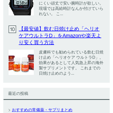
にくい頑丈で安い腕時計が欲しい。
現場では高給時計なんか付けていら
れない。 こ...
【最安値】飲む日焼け止め「ヘリオ
ケアウルトラD」をAmazonや楽天よ
り安く買う方法
皮膚科でも勧められている飲む日焼
け止め「ヘリオケア ウルトラD」。
効果があるとして人気急上昇の海外
製サプリメントです。 これまでの
日焼け止めのよう...
最近の投稿
おすすめの常備薬・サプリまとめ