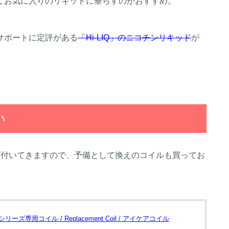
てお気に入りのリキッドに垂らすのがおすすめ。
サポートに定評がある
「Hi-LIQ」のニコチンリキッド
が
い
げ付いてきますので、予備として換えのコイルも買ってお
Careシリーズ専用コイル / Replacement Coil / アイケアコイル