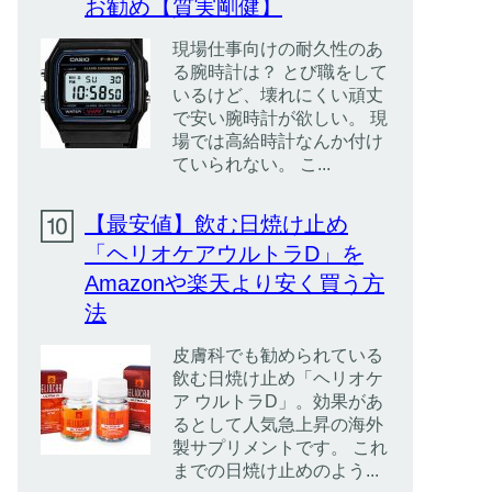
お勧め【質実剛健】
現場仕事向けの耐久性のあ
る腕時計は？ とび職をして
いるけど、壊れにくい頑丈
で安い腕時計が欲しい。 現
場では高給時計なんか付け
ていられない。 こ...
【最安値】飲む日焼け止め
「ヘリオケアウルトラD」を
Amazonや楽天より安く買う方
法
皮膚科でも勧められている
飲む日焼け止め「ヘリオケ
ア ウルトラD」。効果があ
るとして人気急上昇の海外
製サプリメントです。 これ
までの日焼け止めのよう...