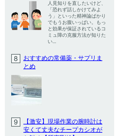
人見知りを直したいけど、
「恐れず話しかけてみよ
う」といった精神論ばかり
でもうお腹いっぱい。もっ
と効果が保証されているコ
ミュ障の克服方法が知りた
い...
おすすめの常備薬・サプリま
とめ
【激安】現場作業の腕時計は
安くて丈夫なチープカシオが