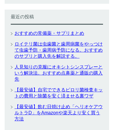
最近の投稿
おすすめの常備薬・サプリまとめ
ロイテリ菌は虫歯菌と歯周病菌をやっつけ
て虫歯予防・歯周病予防になる。おすすめ
のサプリと購入先を解説する。
人見知りの克服にオキシトシンスプレーと
いう解決法。おすすめ点鼻薬と通販の購入
先
【最安値】自宅でできるピロリ菌検査キッ
トの費用と除菌を安く済ませる裏ワザ
【最安値】飲む日焼け止め「ヘリオケアウ
ルトラD」をAmazonや楽天より安く買う
方法