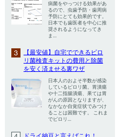
病菌をやっつける効果があ
るので、虫歯予防・歯周病
予防にとても効果的です。
日本でも歯医者を中心に推
奨されるようになってき
ま...
【最安値】自宅でできるピロ
リ菌検査キットの費用と除菌
を安く済ませる裏ワザ
日本人のおよそ半数が感染
しているピロリ菌。胃潰瘍
や十二指腸潰瘍、果ては胃
がんの原因となりますが、
なかなか自覚症状でみつけ
ることは困難です。 これま
でピロリ...
ドライ納豆と言えばこれ！