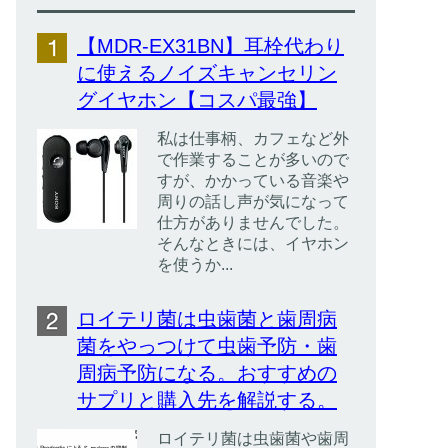
【MDR-EX31BN】耳栓代わり
に使えるノイズキャンセリン
グイヤホン【コスパ最強】
私は仕事柄、カフェなど外
で作業することが多いので
すが、かかっている音楽や
周りの話し声が気になって
仕方がありませんでした。
そんなときには、イヤホン
を使うか...
ロイテリ菌は虫歯菌と歯周病
菌をやっつけて虫歯予防・歯
周病予防になる。おすすめの
サプリと購入先を解説する。
ロイテリ菌は虫歯菌や歯周